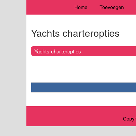
Home
Toevoegen
Yachts charteropties
Yachts charteropties
Copyr