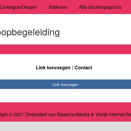
Linktegoed kopen
Artikelen
Alle dochterpagina's
oopbegeleiding
Link toevoegen
Contact
Link toevoegen
ight © 2021 Onderdeel van
BaakmanMedia
&
Vrolijk Internet S