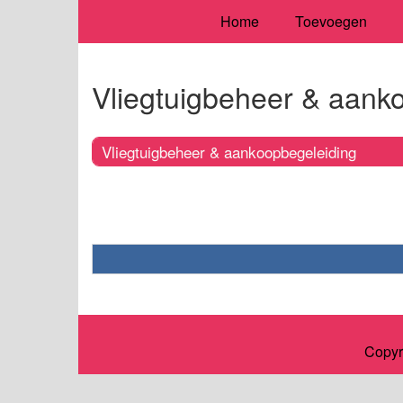
Home
Toevoegen
Vliegtuigbeheer & aank
Vliegtuigbeheer & aankoopbegeleiding
Copyr